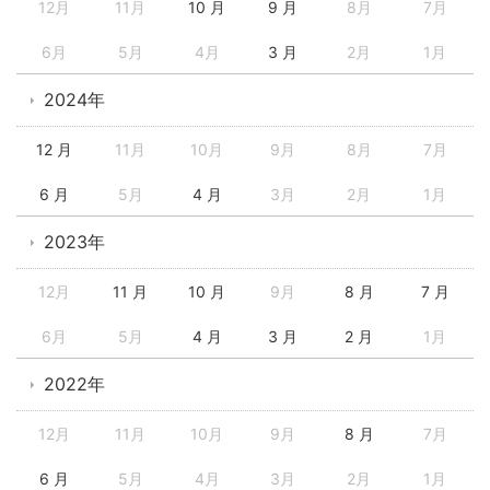
12月
11月
10 月
9 月
8月
7月
6月
5月
4月
3 月
2月
1月
2024年
12 月
11月
10月
9月
8月
7月
6 月
5月
4 月
3月
2月
1月
2023年
12月
11 月
10 月
9月
8 月
7 月
6月
5月
4 月
3 月
2 月
1月
2022年
12月
11月
10月
9月
8 月
7月
6 月
5月
4月
3月
2月
1月