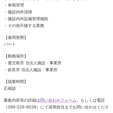
・車両管理
・施設内外清掃
・施設内外設備管理補助
・その他不随する業務
【雇用形態】
パート
【勤務場所】
・鹿児島市 当法人施設・事業所
・姶良市 当法人施設・事業所
【就業時間】
応相談
募集内容等の詳細は
問い合わせフォーム
、もしくは電話
（099-226-8036）にて採用担当までお問い合わせくださ