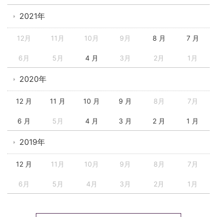
2021年
12月
11月
10月
9月
8 月
7 月
6月
5月
4 月
3月
2月
1月
2020年
12 月
11 月
10 月
9 月
8月
7月
6 月
5月
4 月
3 月
2 月
1 月
2019年
12 月
11月
10月
9月
8月
7月
6月
5月
4月
3月
2月
1月