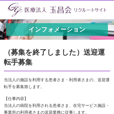
インフォメーション
（募集を終了しました）送迎運
転手募集
当法人の施設を利用する患者さま・利用者さまの、送迎運
転手を募集致します。
【仕事内容】
当法人の病院を利用される患者さま、在宅サービス施設・
事業所の利用者さまの送迎業務に従事します。